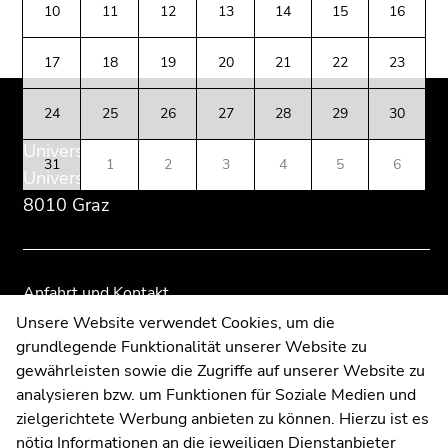
des
dieses
dieses
(Zugriffstaste
10
11
12
13
14
15
16
Seitenbereichs:
Seitenbereichs.
Seitenbereichs.
5)
Zusatzinformationen:
Zur
Zur
Zu
17
18
19
20
21
22
23
Übersicht
Übersicht
den
der
der
Seiteneinstellungen
24
25
26
27
28
29
30
Seitenbereiche
Seitenbereiche
(Benutzer/Sprache)
Universität Graz
(Zugriffstaste
31
1
2
3
4
5
6
8)
Universitätsplatz 3
Zur
8010 Graz
Suche
(Zugriffstaste
9)
Anfahrt und Kontakt
Ende
Kommunikation und Öffentlichkeitsarbeit
Unsere Website verwendet Cookies, um die
dieses
grundlegende Funktionalität unserer Website zu
Moodle
Seitenbereichs.
gewährleisten sowie die Zugriffe auf unserer Website zu
UNIGRAZonline
Zur
analysieren bzw. um Funktionen für Soziale Medien und
Impressum
Übersicht
zielgerichtete Werbung anbieten zu können. Hierzu ist es
Datenschutzerklärung
der
nötig Informationen an die jeweiligen Dienstanbieter