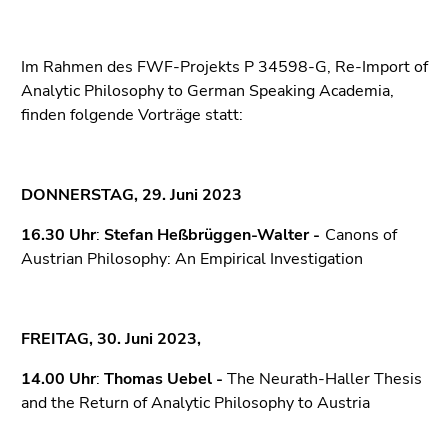
bestätigen
Sie diesen
Link.
Im Rahmen des FWF-Projekts P 34598-G, Re-Import of
Analytic Philosophy to German Speaking Academia,
Beginn
Zum
finden folgende Vorträge statt:
des
Inhalt
Seitenbereichs:
(Zugriffstaste
Seitenbereiche:
1)
Zur
DONNERSTAG, 29. Juni 2023
Positionsanzeige
16.30 Uhr
:
Stefan Heßbrüggen-Walter -
Canons of
(Zugriffstaste
Austrian Philosophy: An Empirical Investigation
2)
Zur
Hauptnavigation
(Zugriffstaste
FREITAG, 30. Juni 2023,
3)
14.00 Uhr
:
Thomas Uebel -
The Neurath-Haller Thesis
Zu
and the Return of Analytic Philosophy to Austria
den
Zusatzinformationen