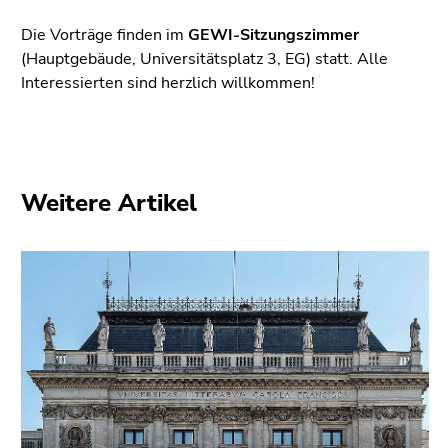
(Zugriffstaste
5)
Die Vorträge finden im
GEWI-Sitzungszimmer
Zu
(Hauptgebäude, Universitätsplatz 3, EG) statt. Alle
den
Interessierten sind herzlich willkommen!
Seiteneinstellungen
(Benutzer/Sprache)
(Zugriffstaste
8)
Weitere Artikel
Zur
Suche
(Zugriffstaste
9)
Ende
dieses
Seitenbereichs.
Zur
Übersicht
der