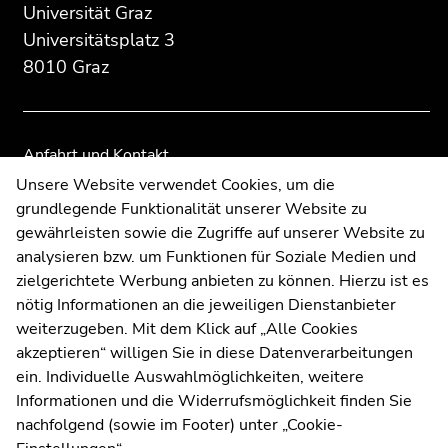
des
dieses
dieses
Universität Graz
Seitenbereichs:
Seitenbereichs.
Seitenbereichs.
Universitätsplatz 3
Zusatzinformationen:
Zur
Zur
8010 Graz
Übersicht
Übersicht
der
der
Seitenbereiche
Seitenbereiche
Anfahrt und Kontakt
Kommunikation und Öffentlichkeitsarbeit
Unsere Website verwendet Cookies, um die
grundlegende Funktionalität unserer Website zu
Moodle
gewährleisten sowie die Zugriffe auf unserer Website zu
UNIGRAZonline
analysieren bzw. um Funktionen für Soziale Medien und
Impressum
zielgerichtete Werbung anbieten zu können. Hierzu ist es
Datenschutzerklärung
nötig Informationen an die jeweiligen Dienstanbieter
Cookie-Einstellungen
weiterzugeben. Mit dem Klick auf „Alle Cookies
Barrierefreiheitserklärung
akzeptieren“ willigen Sie in diese Datenverarbeitungen
ein. Individuelle Auswahlmöglichkeiten, weitere
Informationen und die Widerrufsmöglichkeit finden Sie
nachfolgend (sowie im Footer) unter „Cookie-
Wetterstation
Uni Graz